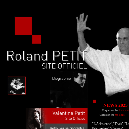
NEWS 2025-
Cliquez sur les
liens rou
Clicks on the
red links
"L'Arlesienne","Thaïs","L
Prisonniere","Carmen"