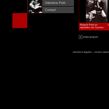
Valentine Petit
Contact
Roland Petit en
1
répétition de Carmen
PRECEDENT
mentions légales
-
contact webm