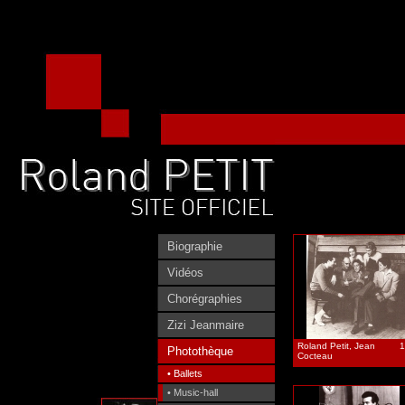
Biographie
Vidéos
Chorégraphies
Zizi Jeanmaire
Roland Petit, Jean
1
Photothèque
Cocteau
• Ballets
• Music-hall