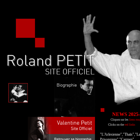
NEWS 2025-
Cliquez sur les
liens rou
Clicks on the
red links
"L'Arlesienne","Thaïs","L
Prisonniere","Carmen"